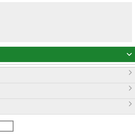



