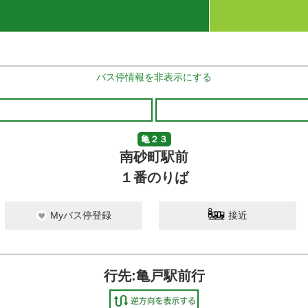
バス停情報を非表示にする
亀２３
南砂町駅前
１番のりば
Myバス停登録
接近
行先:亀戸駅前行