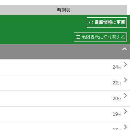
時刻表
最新情報に更新
地図表示に切り替える


24
分

22
分

20
分

19
分

17