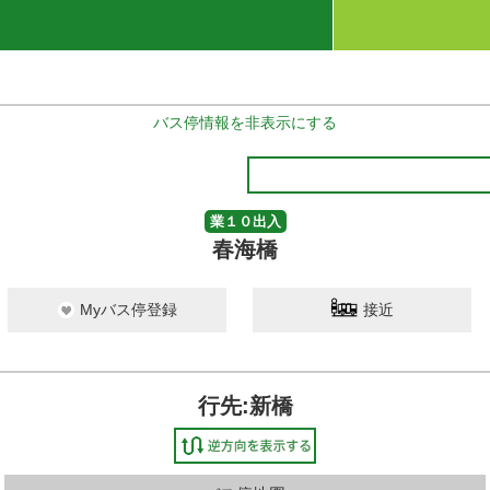
バス停情報を非表示にする
業１０出入
春海橋
Myバス停登録
接近
行先:新橋