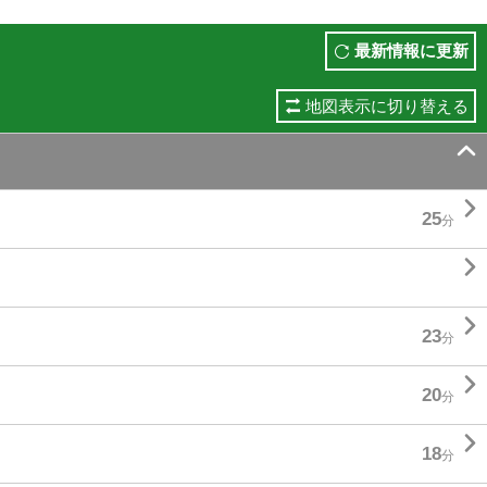
最新情報に更新
地図表示に切り替える


25
分


23
分

20
分

18
分