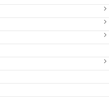



