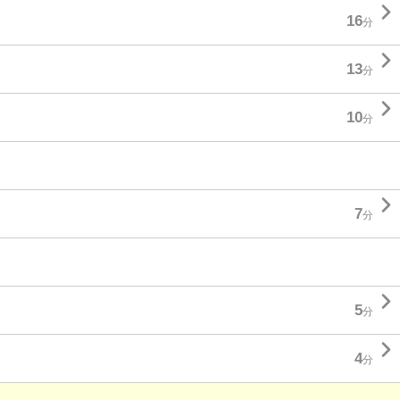

16
分

13
分

10
分

7
分

5
分

4
分