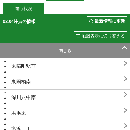
運行状況
最新情報に更新
02:04時点の情報
地図表示に切り替える

閉じる

東陽町駅前

東陽橋南

深川八中南

塩浜東

塩浜二丁目