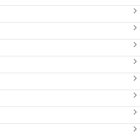







