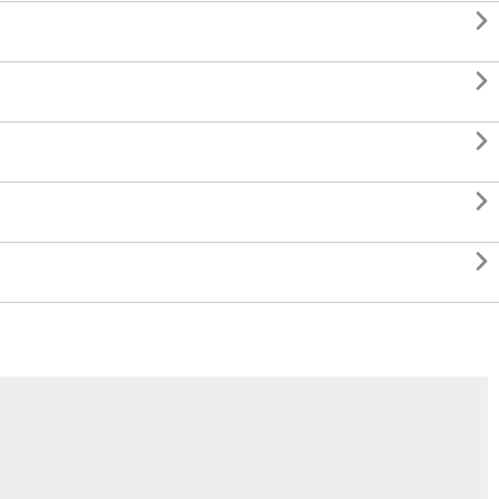




