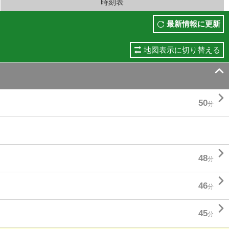
時刻表
最新情報に更新
地図表示に切り替える


50
分

48
分

46
分

45
分