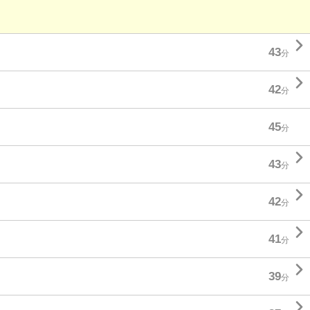

43
分

42
分
45
分

43
分

42
分

41
分

39
分
