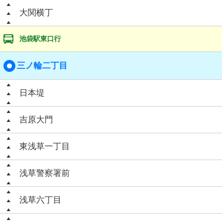
大関横丁
池袋駅東口行
三ノ輪二丁目
日本堤
吉原大門
東浅草一丁目
浅草警察署前
浅草六丁目