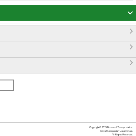




Copyright© 2015 Bureau of Transportation.
Tokyo Metropolitan Government.
All Rights Reserved.