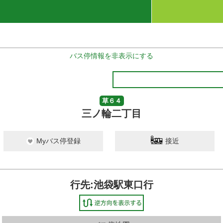
バス停情報を非表示にする
草６４
三ノ輪二丁目
Myバス停登録
接近
行先:池袋駅東口行