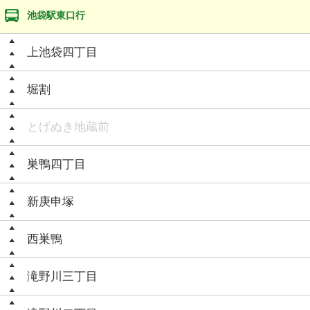
池袋駅東口行
上池袋四丁目
堀割
とげぬき地蔵前
巣鴨四丁目
新庚申塚
西巣鴨
滝野川三丁目