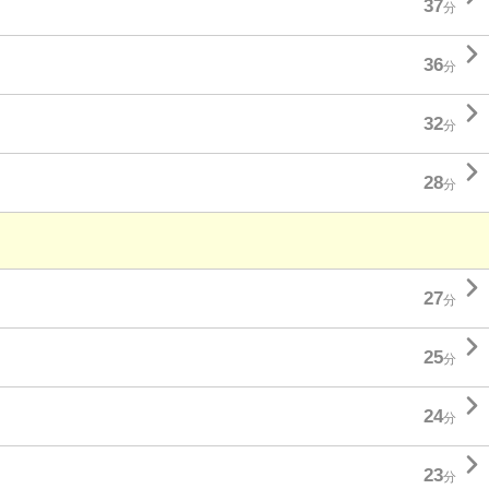
37
分

36
分

32
分

28
分

27
分

25
分

24
分

23
分