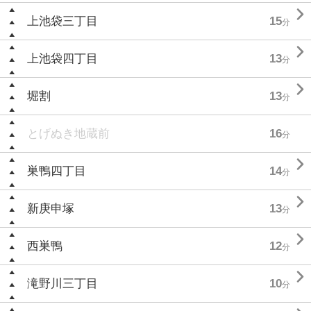

上池袋三丁目
15
分

上池袋四丁目
13
分

堀割
13
分
とげぬき地蔵前
16
分

巣鴨四丁目
14
分

新庚申塚
13
分

西巣鴨
12
分

滝野川三丁目
10
分