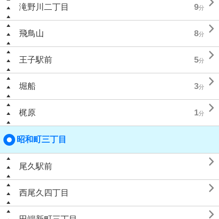

滝野川二丁目
9
分

飛鳥山
8
分

王子駅前
5
分

堀船
3
分

梶原
1
分
昭和町三丁目

尾久駅前

西尾久四丁目
