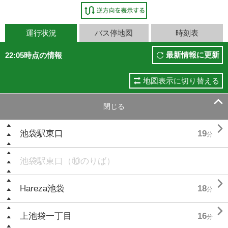
運行状況
バス停地図
時刻表
最新情報に更新
22:05時点の情報
地図表示に切り替える

閉じる

池袋駅東口
19
分
池袋駅東口（⑩のりば）

Hareza池袋
18
分

上池袋一丁目
16
分