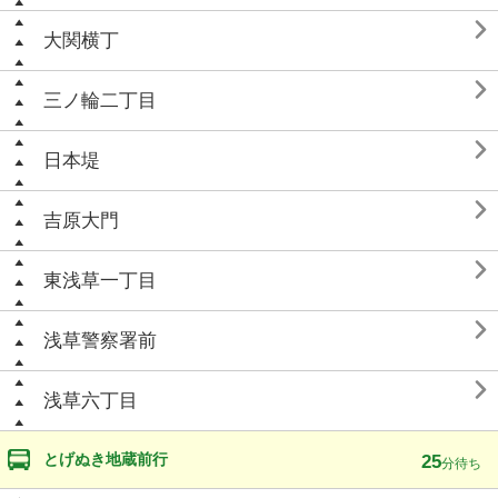

大関横丁

三ノ輪二丁目

日本堤

吉原大門

東浅草一丁目

浅草警察署前

浅草六丁目
とげぬき地蔵前行
25
分待ち