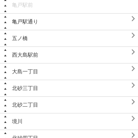
亀戸駅前

亀戸駅通り

五ノ橋

西大島駅前

大島一丁目

北砂三丁目

北砂二丁目

境川
