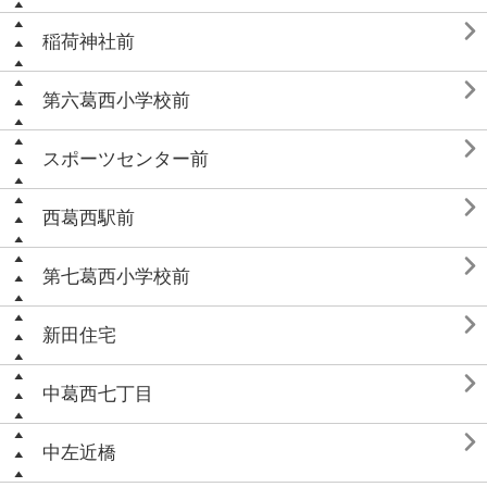

稲荷神社前

第六葛西小学校前

スポーツセンター前

西葛西駅前

第七葛西小学校前

新田住宅

中葛西七丁目

中左近橋