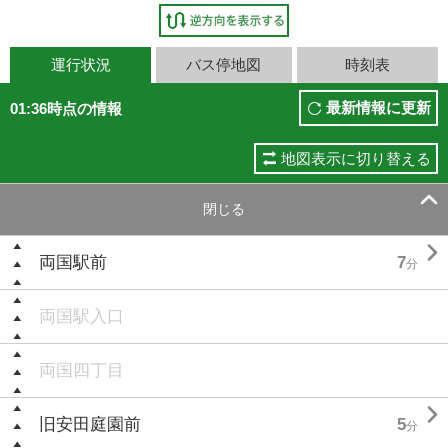
運行状況
バス停地図
時刻表
最新情報に更新
01:36時点の情報
地図表示に切り替える

閉じる

両国駅前
7
分
両国駅入口
両国四丁目

旧安田庭園前
5
分