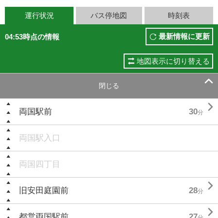
運行状況
バス停地図
時刻表
最新情報に更新
04:53時点の情報
地図表示に切り替える

閉じる

両国駅前
30
分
両国駅入口
両国四丁目

旧安田庭園前
28
分

都営両国駅前
27
分