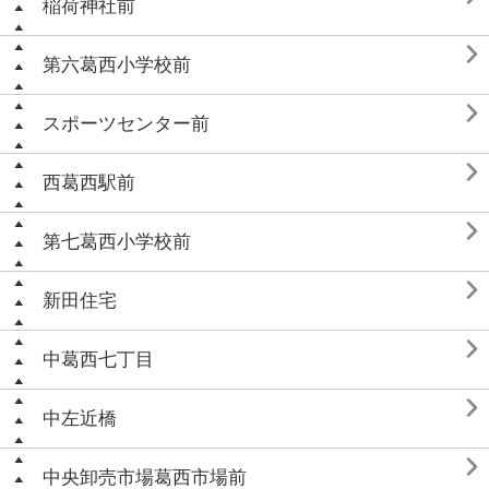
稲荷神社前

第六葛西小学校前

スポーツセンター前

西葛西駅前

第七葛西小学校前

新田住宅

中葛西七丁目

中左近橋

中央卸売市場葛西市場前