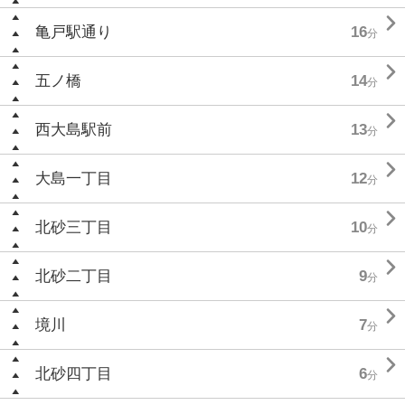

亀戸駅通り
16
分

五ノ橋
14
分

西大島駅前
13
分

大島一丁目
12
分

北砂三丁目
10
分

北砂二丁目
9
分

境川
7
分

北砂四丁目
6
分