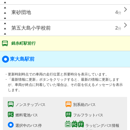

東砂団地
4
分

第五大島小学校前
2
分
錦糸町駅前行
東大島駅前
・更新時刻時点での車両の走行位置と所要時分を表示しています。
・「最新情報に更新」ボタンをクリックすると、最新の情報に更新します
が、車両が終点に到着していた場合は、その旨を伝えるメッセージを表示
します。
ノンステップバス
別系統のバス
燃料電池バス
フルフラットバス
選択中のバス停
ラッピングバス情報