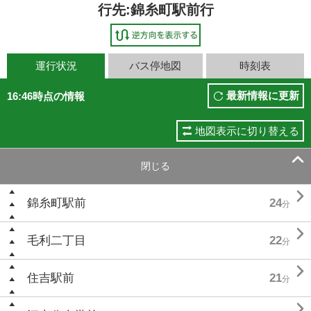
行先:錦糸町駅前行
運行状況
バス停地図
時刻表
最新情報に更新
16:46時点の情報
地図表示に切り替える

閉じる

錦糸町駅前
24
分

毛利二丁目
22
分

住吉駅前
21
分
