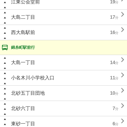
江東公会堂前
19
分

大島二丁目
17
分

西大島駅前
16
分
錦糸町駅前行

大島一丁目
14
分

小名木川小学校入口
11
分

北砂五丁目団地
10
分

北砂六丁目
7
分

東砂一丁目
6
分