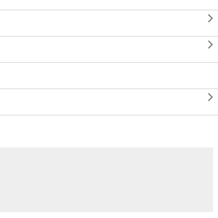


