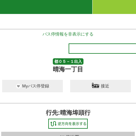
バス停情報を非表示にする
都０５－１出入
晴海一丁目
Myバス停登録
接近
行先:晴海埠頭行