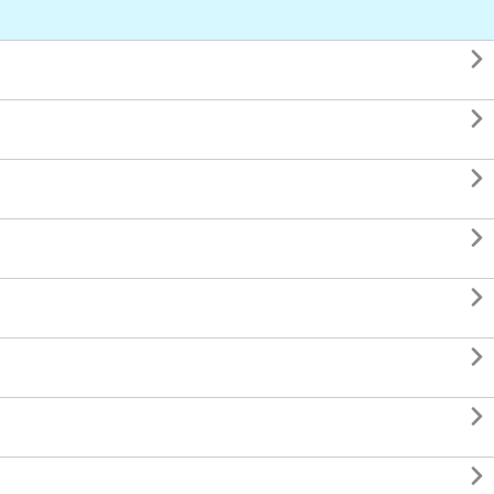







