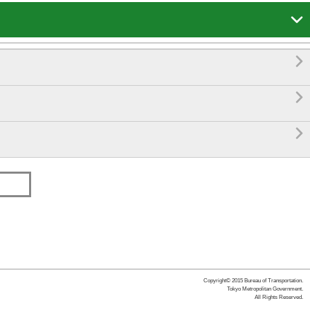




Copyright© 2015 Bureau of Transportation.
Tokyo Metropolitan Government.
All Rights Reserved.