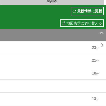
時刻表
最新情報に更新
地図表示に切り替える


23
分
21
分
18
分
13
分