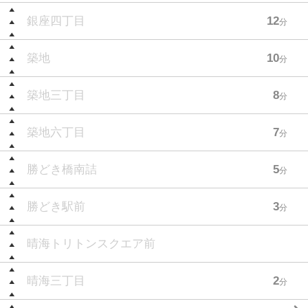
銀座四丁目
12
分
築地
10
分
築地三丁目
8
分
築地六丁目
7
分
勝どき橋南詰
5
分
勝どき駅前
3
分
晴海トリトンスクエア前
晴海三丁目
2
分