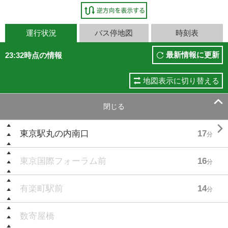
運行状況
バス停地図
時刻表
最新情報に更新
23:32時点の情報
地図表示に切り替える

閉じる

東京駅丸の内南口
17
分
東京国際フォーラム前
16
分
有楽町駅前
14
分
数寄屋橋