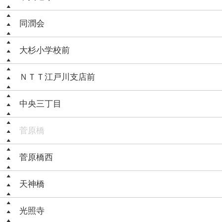
同潤会
大杉小学校前
ＮＴＴ江戸川支店前
中央三丁目
菅原橋
菅原橋西
天神橋
光照寺