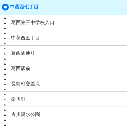
中葛西七丁目
葛西第三中学校入口
中葛西五丁目
葛西駅通り
葛西駅前
長島町交差点
桑川町
古川親水公園