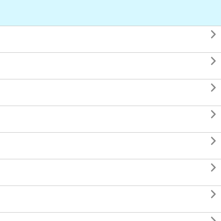






