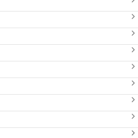








