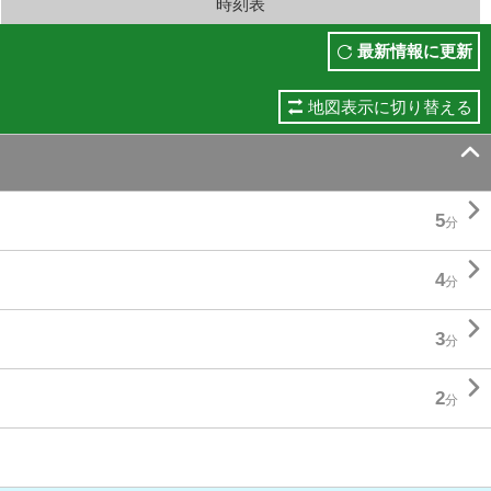
時刻表
最新情報に更新
地図表示に切り替える


5
分

4
分

3
分

2
分