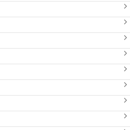







