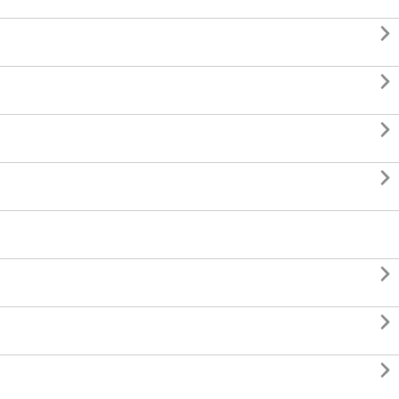






