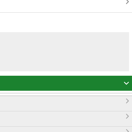




