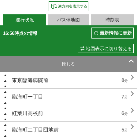
運行状況
バス停地図
時刻表
最新情報に更新
16:56時点の情報
地図表示に切り替える

閉じる

東京臨海病院前
8
分

臨海町一丁目
7
分

紅葉川高校前
6
分

臨海町二丁目団地前
5
分