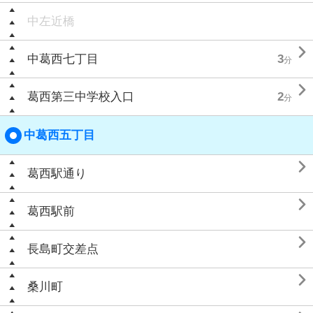
中左近橋

中葛西七丁目
3
分

葛西第三中学校入口
2
分
中葛西五丁目

葛西駅通り

葛西駅前

長島町交差点

桑川町