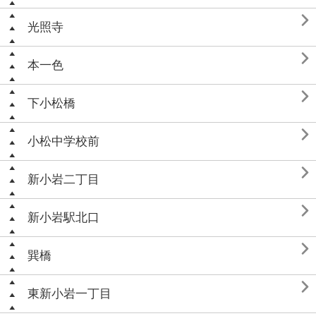

光照寺

本一色

下小松橋

小松中学校前

新小岩二丁目

新小岩駅北口

巽橋

東新小岩一丁目