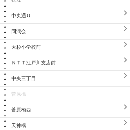
松江

中央通り

同潤会

大杉小学校前

ＮＴＴ江戸川支店前

中央三丁目
菅原橋

菅原橋西

天神橋