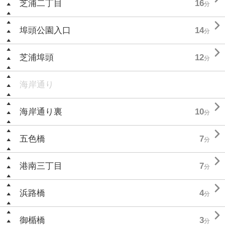
芝浦二丁目
16
分

埠頭公園入口
14
分

芝浦埠頭
12
分
海岸通り

海岸通り裏
10
分

五色橋
7
分

港南三丁目
7
分

浜路橋
4
分

御楯橋
3
分