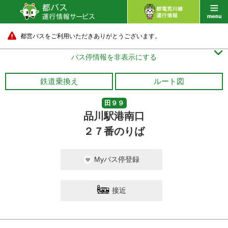
都営バスをご利用いただきありがとうございます。

バス停情報を非表示にする
鉄道乗換え
ルート図
田９９
品川駅港南口
２７番のりば
Myバス停登録
接近