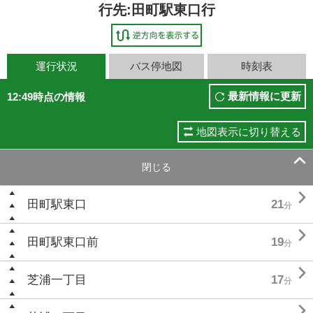
行先:田町駅東口行
運行状況
バス停地図
時刻表
最新情報に更新
12:49時点の情報
地図表示に切り替える

閉じる

田町駅東口
21
分

田町駅東口前
19
分

芝浦一丁目
17
分
