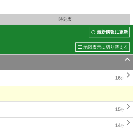
時刻表
最新情報に更新
地図表示に切り替える


16
分

15
分

14
分