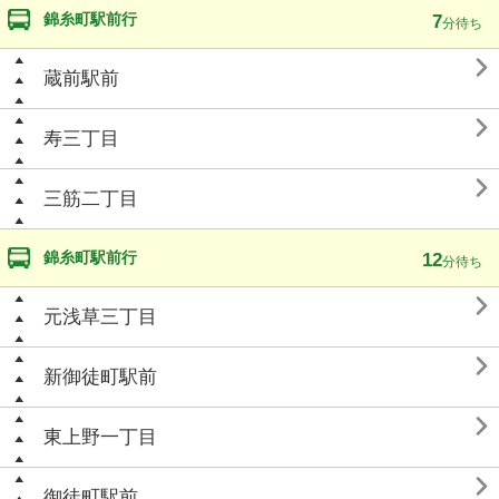
錦糸町駅前行
7
分待ち

蔵前駅前

寿三丁目

三筋二丁目
錦糸町駅前行
12
分待ち

元浅草三丁目

新御徒町駅前

東上野一丁目

御徒町駅前