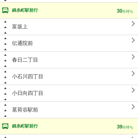
錦糸町駅前行
30
分待ち

富坂上

伝通院前

春日二丁目

小石川四丁目

小日向四丁目

茗荷谷駅前
錦糸町駅前行
39
分待ち