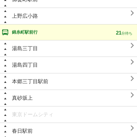

上野広小路
錦糸町駅前行
21
分待ち

湯島三丁目

湯島四丁目

本郷三丁目駅前

真砂坂上
東京ドームシティ

春日駅前