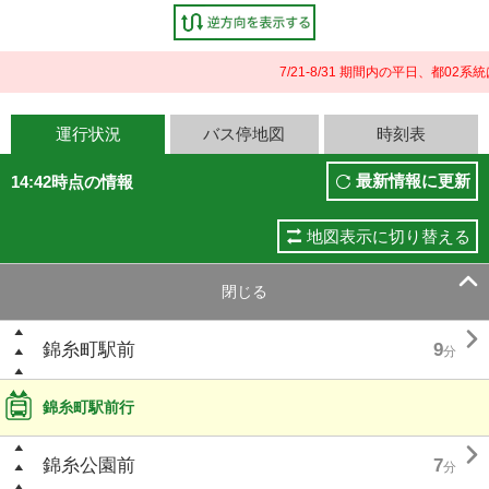
7/21-8/31 期間内の平日、都
運行状況
バス停地図
時刻表
最新情報に更新
14:42時点の情報
地図表示に切り替える

閉じる

錦糸町駅前
9
分
錦糸町駅前行

錦糸公園前
7
分