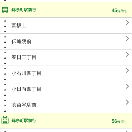
錦糸町駅前行
45
分待ち

富坂上

伝通院前

春日二丁目

小石川四丁目

小日向四丁目

茗荷谷駅前
錦糸町駅前行
56
分待ち