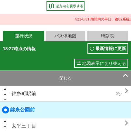
7/21-8/31 期間内の平日、都0
運行状況
バス停地図
時刻表
最新情報に更新
18:27時点の情報
地図表示に切り替える

閉じる

錦糸町駅前
2
分
錦糸公園前

太平三丁目