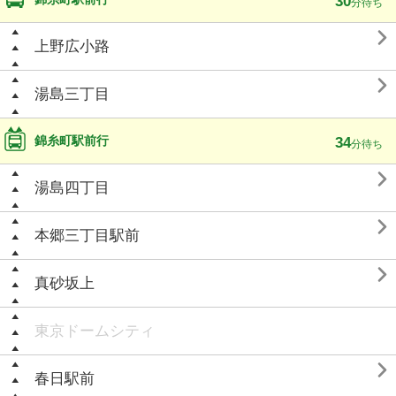
30
分待ち

上野広小路

湯島三丁目
錦糸町駅前行
34
分待ち

湯島四丁目

本郷三丁目駅前

真砂坂上
東京ドームシティ

春日駅前