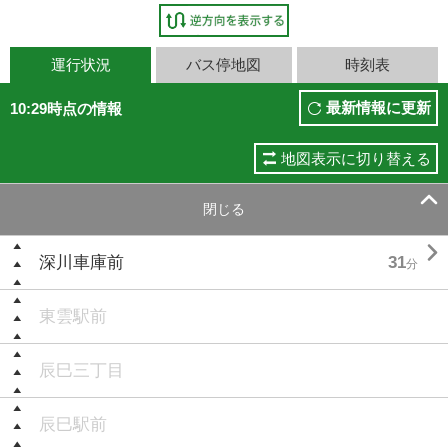
運行状況
バス停地図
時刻表
最新情報に更新
10:29時点の情報
地図表示に切り替える

閉じる

深川車庫前
31
分
東雲駅前
辰巳三丁目
辰巳駅前