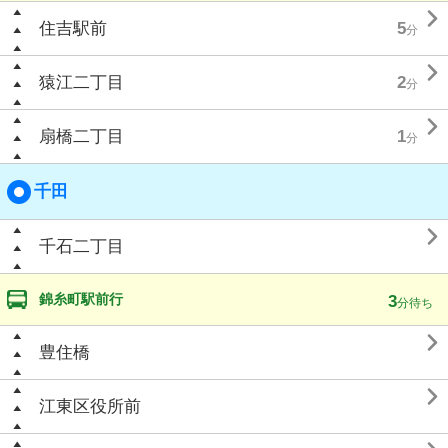

住吉駅前
5
分

猿江二丁目
2
分

扇橋二丁目
1
分
千田

千石二丁目
錦糸町駅前行
3
分待ち

豊住橋

江東区役所前