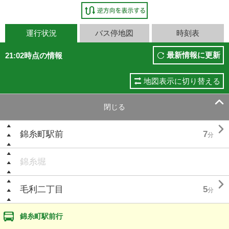
運行状況
バス停地図
時刻表
最新情報に更新
21:02時点の情報
地図表示に切り替える

閉じる

錦糸町駅前
7
分
錦糸堀

毛利二丁目
5
分
錦糸町駅前行