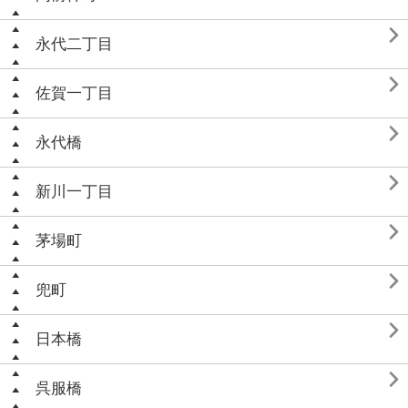

永代二丁目

佐賀一丁目

永代橋

新川一丁目

茅場町

兜町

日本橋

呉服橋