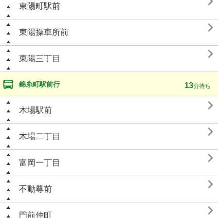

東陽町駅前

東陽操車所前

東陽三丁目
錦糸町駅前行
13
分待ち

木場駅前

木場二丁目

富岡一丁目

不動尊前

門前仲町