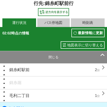
行先:錦糸町駅前行
運行状況
バス停地図
時刻表
最新情報に更新
02:02時点の情報
地図表示に切り替える

閉じる

錦糸町駅前
2
分
錦糸堀

毛利二丁目
1
分