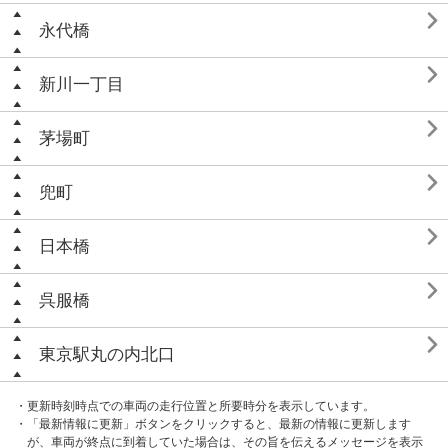

永代橋

新川一丁目

茅場町

兜町

日本橋

呉服橋

東京駅丸の内北口
・更新時刻時点での車両の走行位置と所要時分を表示しています。
・「最新情報に更新」ボタンをクリックすると、最新の情報に更新します
が、車両が終点に到着していた場合は、その旨を伝えるメッセージを表示