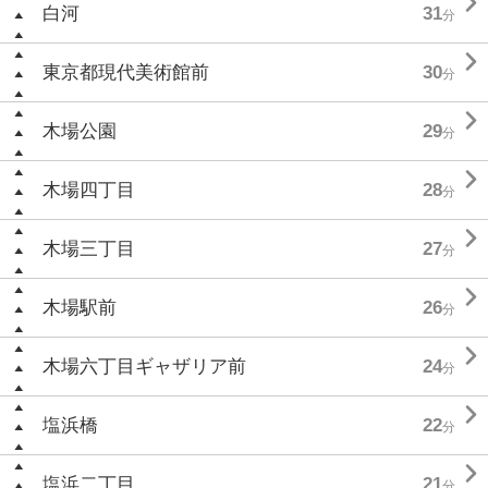

白河
31
分

東京都現代美術館前
30
分

木場公園
29
分

木場四丁目
28
分

木場三丁目
27
分

木場駅前
26
分

木場六丁目ギャザリア前
24
分

塩浜橋
22
分

塩浜二丁目
21
分