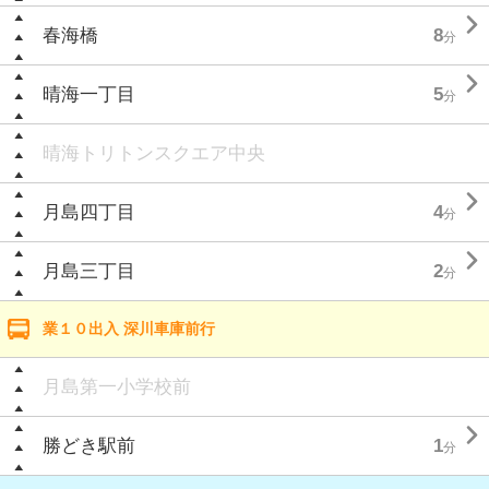

春海橋
8
分

晴海一丁目
5
分
晴海トリトンスクエア中央

月島四丁目
4
分

月島三丁目
2
分
業１０出入 深川車庫前行
月島第一小学校前

勝どき駅前
1
分