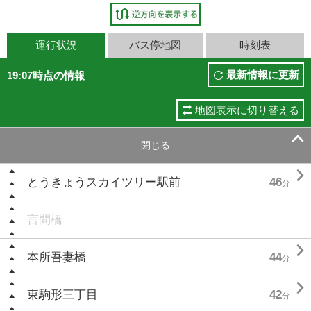
運行状況
バス停地図
時刻表
最新情報に更新
19:07時点の情報
地図表示に切り替える

閉じる

とうきょうスカイツリー駅前
46
分
言問橋

本所吾妻橋
44
分

東駒形三丁目
42
分