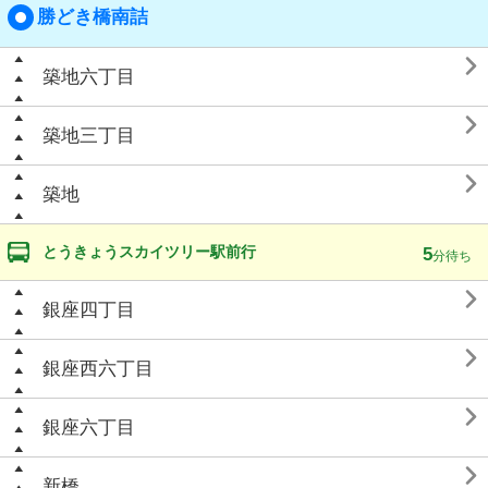
勝どき橋南詰

築地六丁目

築地三丁目

築地
とうきょうスカイツリー駅前行
5
分待ち

銀座四丁目

銀座西六丁目

銀座六丁目

新橋