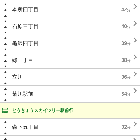

本所四丁目
42
分

石原三丁目
40
分

亀沢四丁目
39
分

緑三丁目
38
分

立川
36
分

菊川駅前
34
分
とうきょうスカイツリー駅前行

森下五丁目
32
分