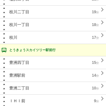

枝川二丁目
19
分

枝川一丁目
18
分

枝川
17
分
とうきょうスカイツリー駅前行

豊洲四丁目
15
分

豊洲駅前
14
分

豊洲二丁目
10
分

ＩＨＩ前
9
分