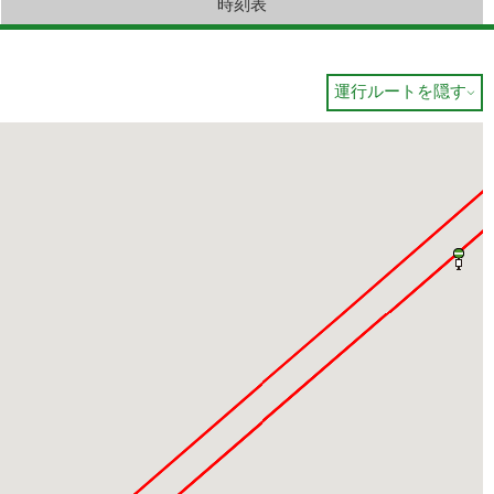
時刻表
運行ルートを隠す
