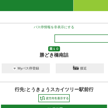
バス停情報を非表示にする
業１０
勝どき橋南詰
Myバス停登録
接近
行先:とうきょうスカイツリー駅前行