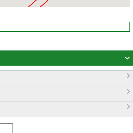



