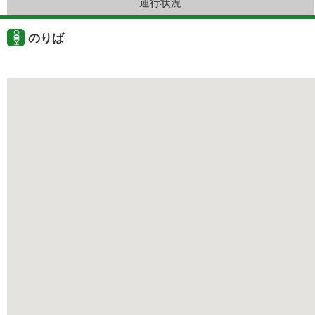
運行状況
のりば