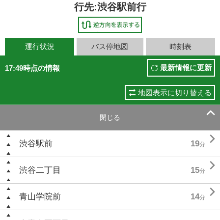
行先:渋谷駅前行
運行状況
バス停地図
時刻表
最新情報に更新
17:49時点の情報
地図表示に切り替える

閉じる

渋谷駅前
19
分

渋谷二丁目
15
分

青山学院前
14
分