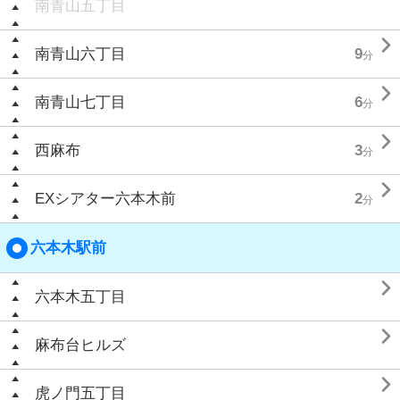
南青山五丁目

南青山六丁目
9
分

南青山七丁目
6
分

西麻布
3
分

EXシアター六本木前
2
分
六本木駅前

六本木五丁目

麻布台ヒルズ

虎ノ門五丁目