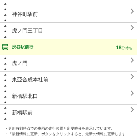

神谷町駅前

虎ノ門三丁目
渋谷駅前行
18
分待ち

虎ノ門

東亞合成本社前

新橋駅北口

新橋駅前
・更新時刻時点での車両の走行位置と所要時分を表示しています。
・「最新情報に更新」ボタンをクリックすると、最新の情報に更新します