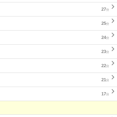

27
分

25
分

24
分

23
分

22
分

21
分

17
分