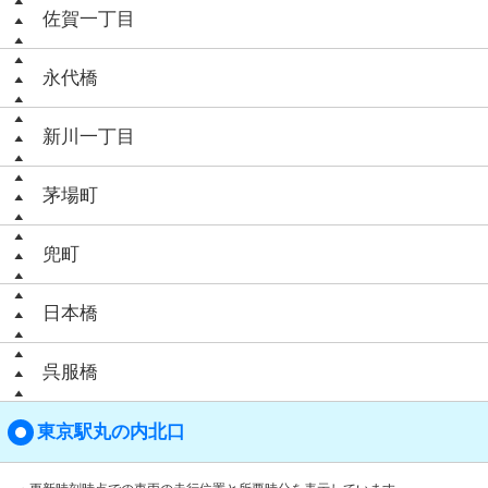
佐賀一丁目
永代橋
新川一丁目
茅場町
兜町
日本橋
呉服橋
東京駅丸の内北口