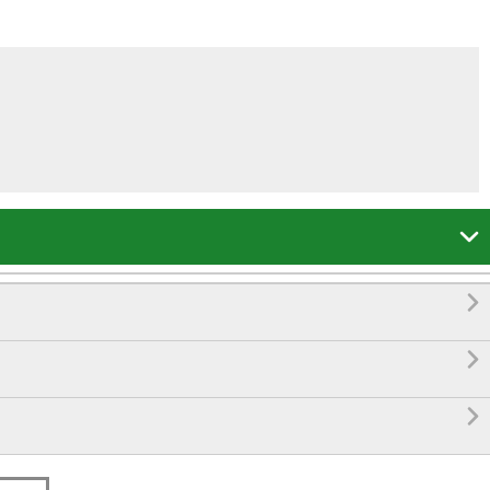



