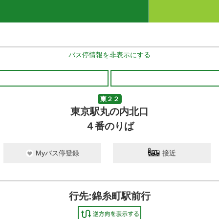
バス停情報を非表示にする
東２２
東京駅丸の内北口
４番のりば
Myバス停登録
接近
行先:錦糸町駅前行