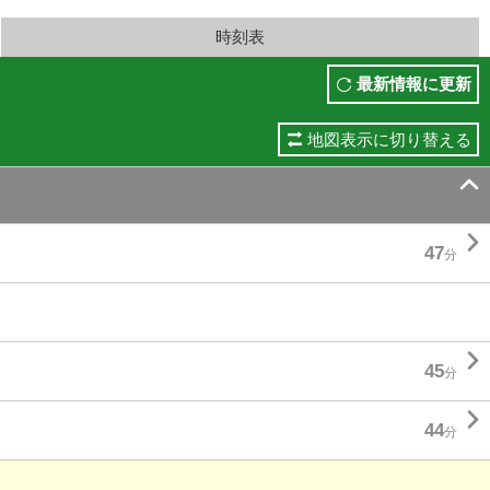
時刻表
最新情報に更新
地図表示に切り替える


47
分

45
分

44
分