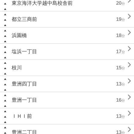

東京海洋大学越中島校舎前
20
分

都立三商前
19
分

浜園橋
18
分

塩浜一丁目
17
分

枝川
15
分

豊洲四丁目
13
分

豊洲一丁目
16
分

ＩＨＩ前
13
分

豊洲二丁目
13
分