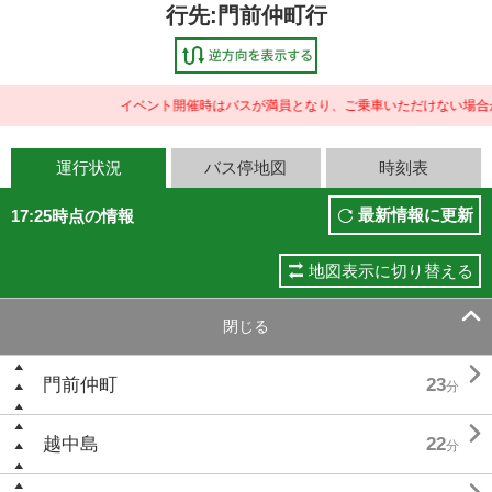
行先:門前仲町行
イベント開催時はバスが満員となり、ご乗車いただけない場合が
運行状況
バス停地図
時刻表
最新情報に更新
17:25時点の情報
地図表示に切り替える

閉じる

門前仲町
23
分

越中島
22
分