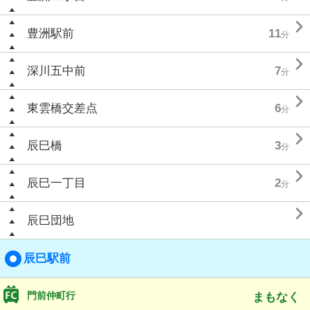

豊洲駅前
11
分

深川五中前
7
分

東雲橋交差点
6
分

辰巳橋
3
分

辰巳一丁目
2
分

辰巳団地
辰巳駅前
門前仲町行
まもなく