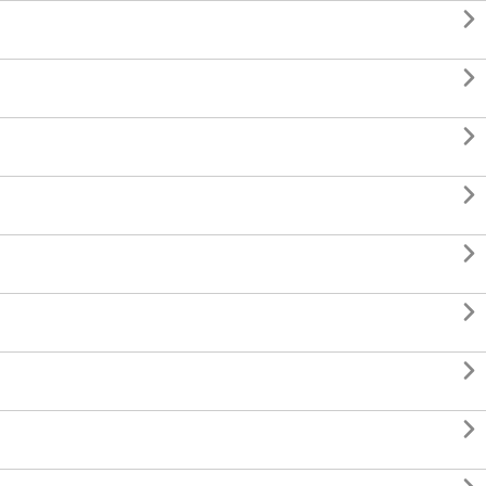







