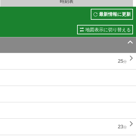
時刻表
最新情報に更新
地図表示に切り替える


25
分

23
分