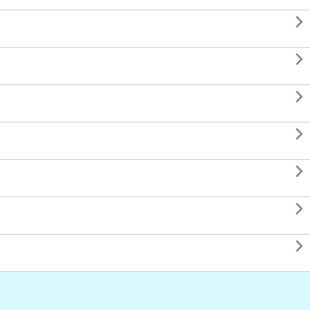






