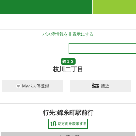
バス停情報を非表示にする
錦１３
枝川二丁目
Myバス停登録
接近
行先:錦糸町駅前行