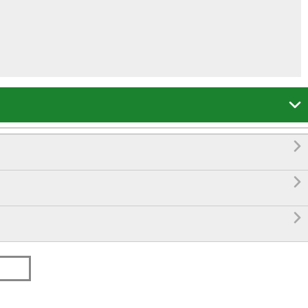



