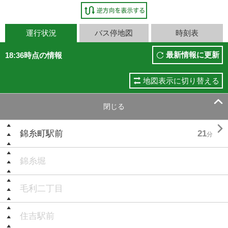
運行状況
バス停地図
時刻表
最新情報に更新
18:36時点の情報
地図表示に切り替える

閉じる

錦糸町駅前
21
分
錦糸堀
毛利二丁目
住吉駅前