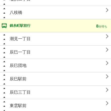

八枝橋
錦糸町駅前行
8
分待ち

潮見一丁目

辰巳一丁目

辰巳団地

辰巳駅前

辰巳三丁目

東雲駅前