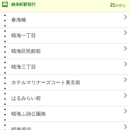
錦糸町駅前行
21
分待ち

春海橋

晴海一丁目

晴海区民館前

晴海三丁目

ホテルマリナーズコート東京前

はるみらい前

晴海ふ頭公園南

晴海埠頭