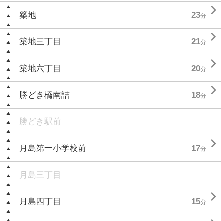

築地
23
分

築地三丁目
21
分

築地六丁目
20
分

勝どき橋南詰
18
分
勝どき駅前

月島第一小学校前
17
分
月島三丁目

月島四丁目
15
分