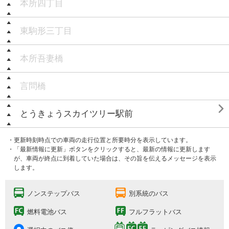
本所四丁目
東駒形三丁目
本所吾妻橋
言問橋

とうきょうスカイツリー駅前
・更新時刻時点での車両の走行位置と所要時分を表示しています。
・「最新情報に更新」ボタンをクリックすると、最新の情報に更新します
が、車両が終点に到着していた場合は、その旨を伝えるメッセージを表示
します。
ノンステップバス
別系統のバス
燃料電池バス
フルフラットバス