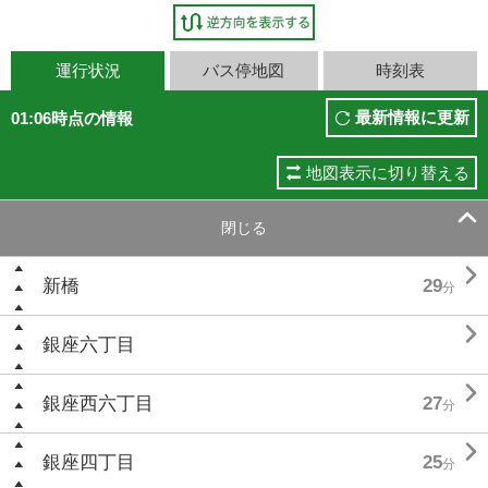
運行状況
バス停地図
時刻表
最新情報に更新
01:06時点の情報
地図表示に切り替える

閉じる

新橋
29
分

銀座六丁目

銀座西六丁目
27
分

銀座四丁目
25
分