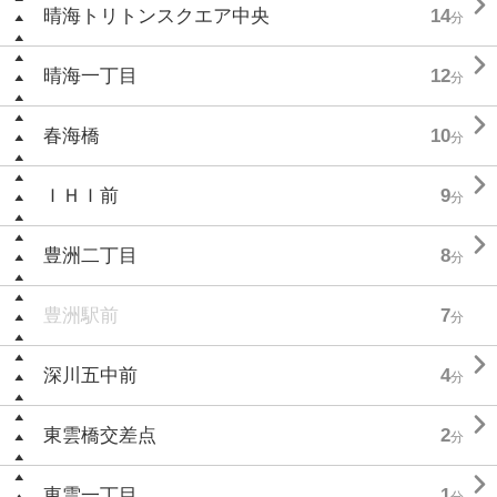

晴海トリトンスクエア中央
14
分

晴海一丁目
12
分

春海橋
10
分

ＩＨＩ前
9
分

豊洲二丁目
8
分
豊洲駅前
7
分

深川五中前
4
分

東雲橋交差点
2
分

東雲一丁目
1
分