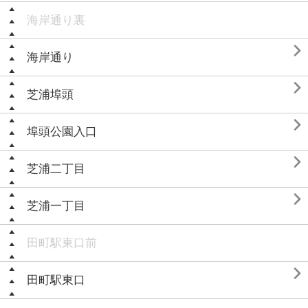
海岸通り裏

海岸通り

芝浦埠頭

埠頭公園入口

芝浦二丁目

芝浦一丁目
田町駅東口前

田町駅東口