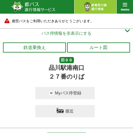
都営バスをご利用いただきありがとうございます。

バス停情報を非表示にする
鉄道乗換え
ルート図
田９９
品川駅港南口
２７番のりば
Myバス停登録
接近