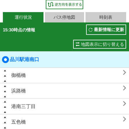
運行状況
バス停地図
時刻表
最新情報に更新
15:30時点の情報
地図表示に切り替える
品川駅港南口

御楯橋

浜路橋

港南三丁目

五色橋