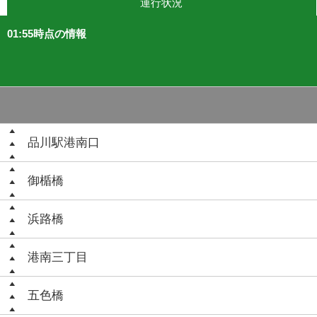
運行状況
01:55時点の情報
品川駅港南口
御楯橋
浜路橋
港南三丁目
五色橋