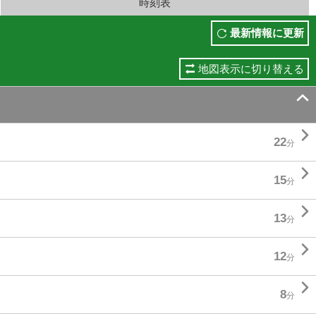
時刻表
最新情報に更新
地図表示に切り替える


22
分

15
分

13
分

12
分

8
分