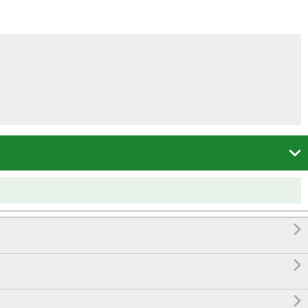



