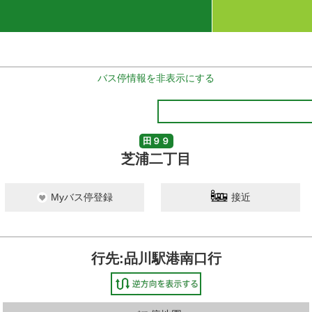
バス停情報を非表示にする
田９９
芝浦二丁目
Myバス停登録
接近
行先:品川駅港南口行