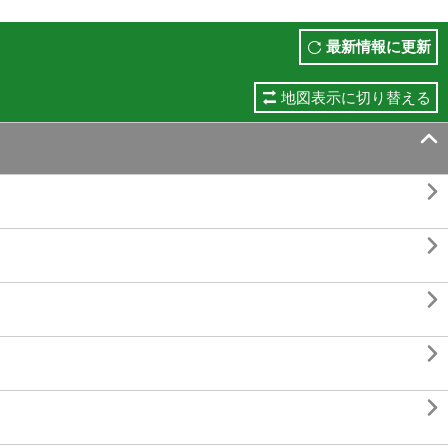
最新情報に更新
地図表示に切り替える





