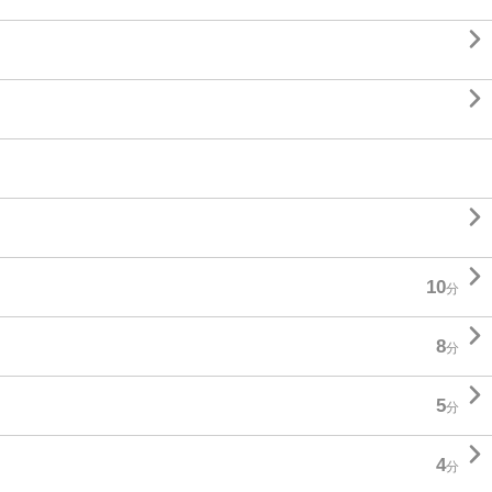




10
分

8
分

5
分

4
分