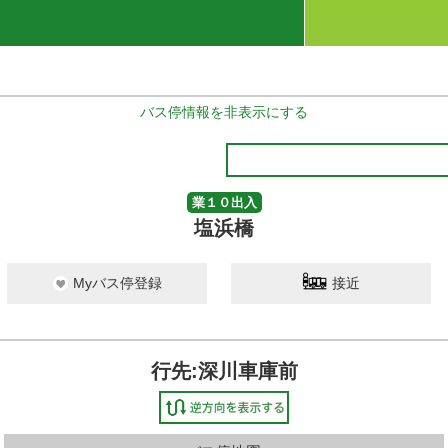
バス停情報を非表示にする
業１０出入
塩浜橋
Myバス停登録
接近
行先:深川車庫前