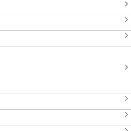






