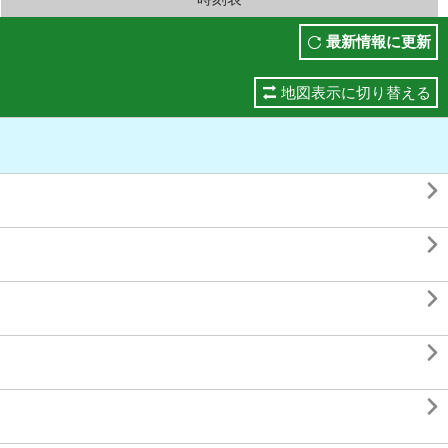
最新情報に更新
地図表示に切り替える




