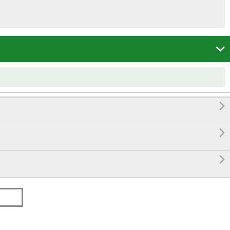



