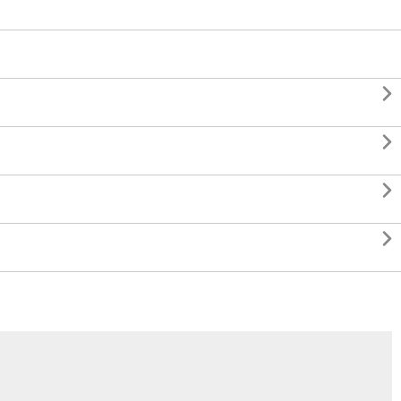



