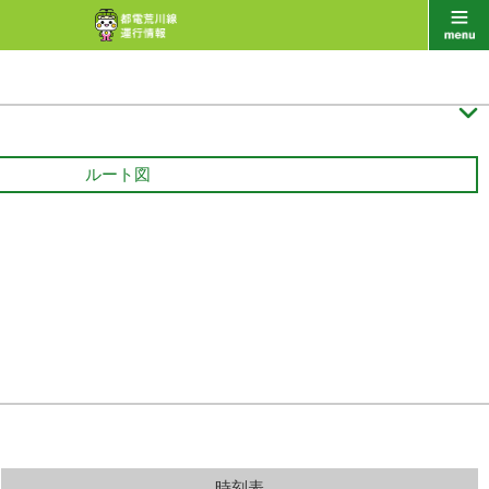

ルート図
時刻表