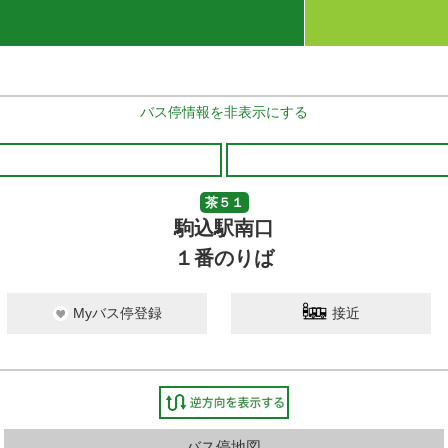
バス停情報を非表示にする
茶５１
駒込駅南口
１番のりば
Myバス停登録
接近
バス停地図