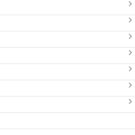






