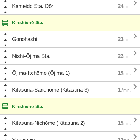

Kameido Sta. Dōri
24
min.
Kinshichō Sta.

Gonohashi
23
min.

Nishi-Ōjima Sta.
22
min.

Ōjima-Itchōme (Ōjima 1)
19
min.

Kitasuna-Sanchōme (Kitasuna 3)
17
min.
Kinshichō Sta.

Kitasuna-Nichōme (Kitasuna 2)
15
min.

Sakaigawa
12