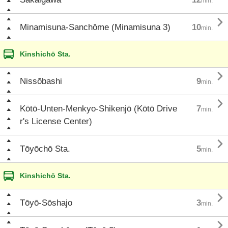
min.

Minamisuna-Sanchōme (Minamisuna 3)
10
min.
Kinshichō Sta.

Nissōbashi
9
min.

Kōtō-Unten-Menkyo-Shikenjō (Kōtō Drive
7
min.
r's License Center)

Tōyōchō Sta.
5
min.
Kinshichō Sta.

Tōyō-Sōshajo
3
min.
