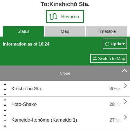
To:Kinshichō Sta.
Status
Map
Timetable
Update
Information as of 10:24
Switch to Map

Close

Kinshichō Sta.
30
min.

Kōtō-Shako
28
min.

Kameido-Itchōme (Kameido 1)
27
min.