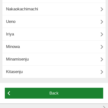

Nakaokachimachi

Ueno

Iriya

Minowa

Minamisenju

Kitasenju

Back