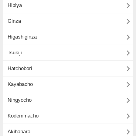

Hibiya

Ginza

Higashiginza

Tsukiji

Hatchobori

Kayabacho

Ningyocho

Kodemmacho

Akihabara