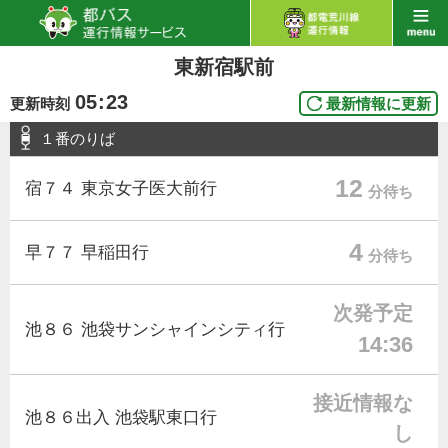
東新宿駅前
05
:
23
更新時刻
最新情報に更新
１番のりば
12
宿７４ 東京女子医大前行
分待ち
4
早７７ 早稲田行
分待ち
次発予定
池８６ 池袋サンシャインシティ行
14:36
接近情報な
池８６出入 池袋駅東口行
し