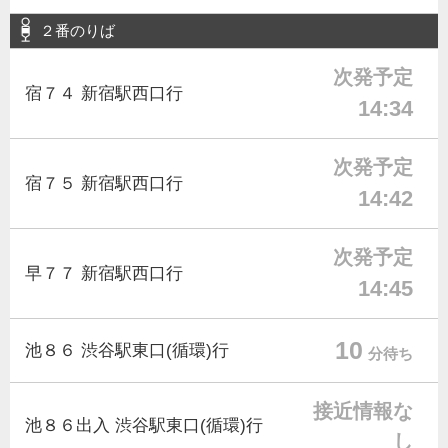
２番のりば
次発予定
宿７４ 新宿駅西口行
14:34
次発予定
宿７５ 新宿駅西口行
14:42
次発予定
早７７ 新宿駅西口行
14:45
10
池８６ 渋谷駅東口(循環)行
分待ち
接近情報な
池８６出入 渋谷駅東口(循環)行
し