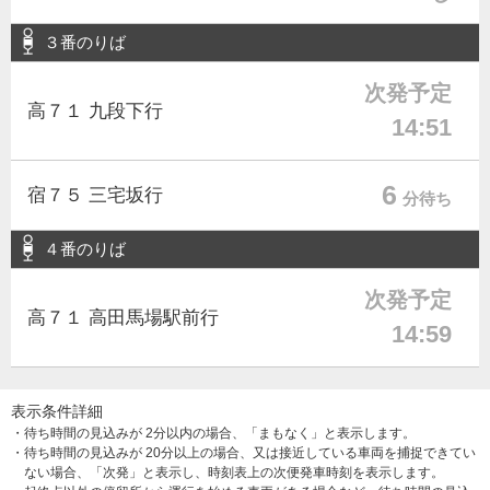
３番のりば
次発予定
高７１ 九段下行
14:51
6
宿７５ 三宅坂行
分待ち
４番のりば
次発予定
高７１ 高田馬場駅前行
14:59
表示条件詳細
・待ち時間の見込みが 2分以内の場合、「まもなく」と表示します。
・待ち時間の見込みが 20分以上の場合、又は接近している車両を捕捉できてい
ない場合、「次発」と表示し、時刻表上の次便発車時刻を表示します。