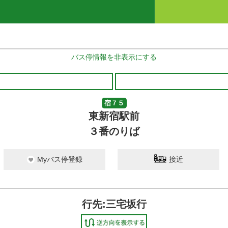
バス停情報を非表示にする
宿７５
東新宿駅前
３番のりば
Myバス停登録
接近
行先:三宅坂行