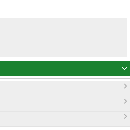



