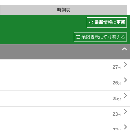
時刻表
最新情報に更新
地図表示に切り替える


27
分

26
分

25
分

23
分

22