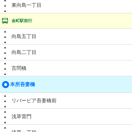
東向島一丁目
金町駅前行
向島五丁目
向島二丁目
言問橋
本所吾妻橋
リバーピア吾妻橋前
浅草雷門