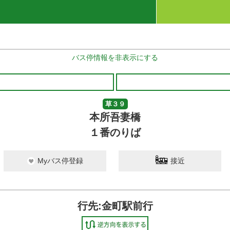
バス停情報を非表示にする
草３９
本所吾妻橋
１番のりば
Myバス停登録
接近
行先:金町駅前行