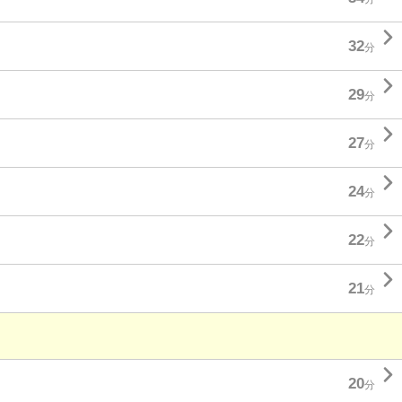

32
分

29
分

27
分

24
分

22
分

21
分

20
分