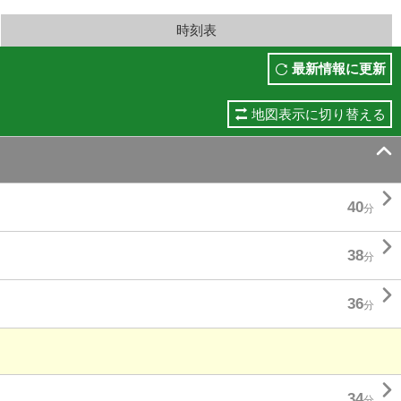
時刻表
最新情報に更新
地図表示に切り替える


40
分

38
分

36
分

34
分