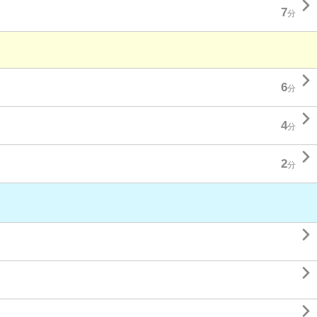

7
分

6
分

4
分

2
分


