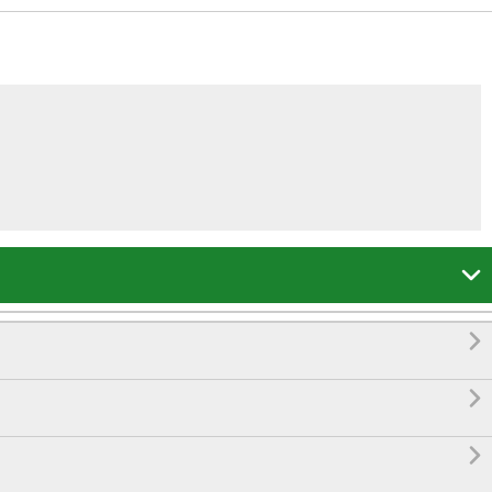



