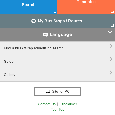
Timetable
Search
My Bus Stops / Routes


Find a bus / Wrap advertising search

Guide

Gallery
Site for PC
Contact Us
｜
Disclaimer
Toei Top