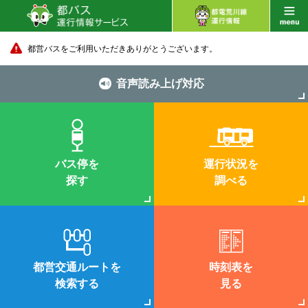
都営バスをご利用いただきありがとうございます。
音声読み上げ対応
バス停を
運行状況を
探す
調べる
都営交通ルートを
時刻表を
検索する
見る