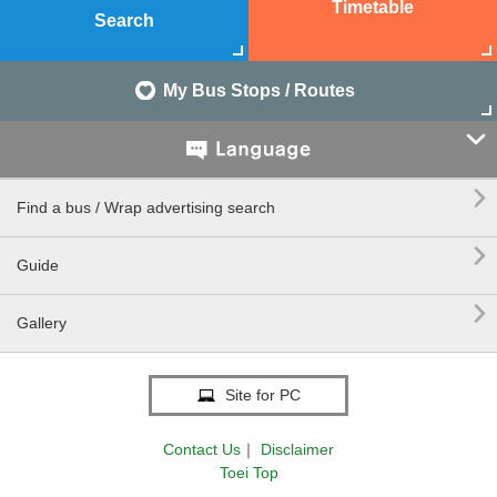
Timetable
Search
My Bus Stops / Routes


Find a bus / Wrap advertising search

Guide

Gallery
Site for PC
Contact Us
｜
Disclaimer
Toei Top