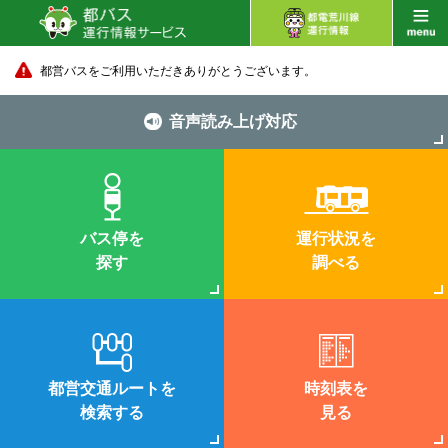
都営バスをご利用いただきありがとうございます。
音声読み上げ対応
バス停を
運行状況を
探す
調べる
都営交通ルートを
時刻表を
検索する
見る