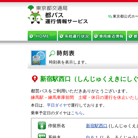
東京都公式ホ
時刻表を表示します。
新宿駅西口
（しんじゅくえきにし
都営バスをご利用いただきありがとうございます。
練馬駅－練馬車庫前間 土曜・休日の運行を休止いたし
本日は、
平日ダイヤ
で運行しております。
乗車予定日のダイヤは
こちら
。
停留所名
新宿駅西口
(しんじゅくえ
系統名
白６１
(しろ、ろくじゅう