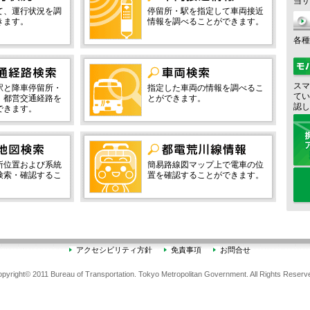
当サ
て、運行状況を調
停留所・駅を指定して車両接近
きます。
情報を調べることができます。
各種
スマ
駅と降車停留所・
指定した車両の情報を調べるこ
てい
、都営交通経路を
とができます。
認し
できます。
所位置および系統
簡易路線図マップ上で電車の位
検索・確認するこ
置を確認することができます。
。
アクセシビリティ方針
免責事項
お問合せ
pyright© 2011 Bureau of Transportation. Tokyo Metropolitan Government. All Rights Reserv