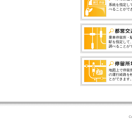
系統を指定し
べることがで
乗車停留所・
駅を指定して
調べることが
地図上で停留
の運行経路を
とができます
Co