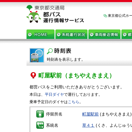
東京都公式ホ
時刻表を表示します。
町屋駅前
（まちやえきまえ）
都営バスをご利用いただきありがとうございます。
本日は、
平日ダイヤ
で運行しております。
乗車予定日のダイヤは
こちら
。
停留所名
町屋駅前
(まちやえきまえ)
系統名
草４１
(くさ、よんじゅう