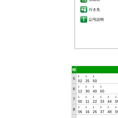
行き先
記号説明
時
ｷ
ｽ
ｽ
5
02
25
50
ｽ
ｽ
ｽ
ｽ
6
12
30
40
50
ｽ
ｽ
ｽ
ｽ
ｽ
ｽ
7
00
11
22
33
44
5
ｽ
ｽ
ｽ
ｽ
ｽ
ｽ
8
06
16
26
37
48
5