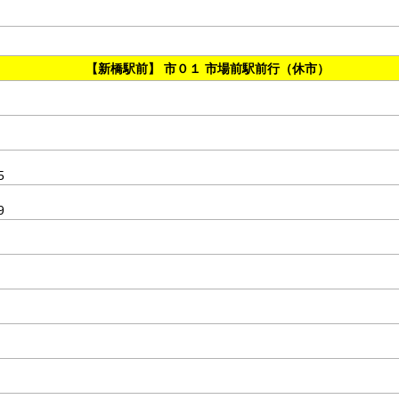
【新橋駅前】 市０１ 市場前駅前行（休市）
5
9