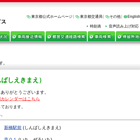
東京都公式ホームページ
東京都交通局
その他
Englis
時刻表
音声読み上げ対応
す。
んばしえきまえ）
きありがとうございます。
間カレンダーはこちら
しております。
ら
。
新橋駅前
(しんばしえきまえ)
市０１
(いち、ぜろいち)