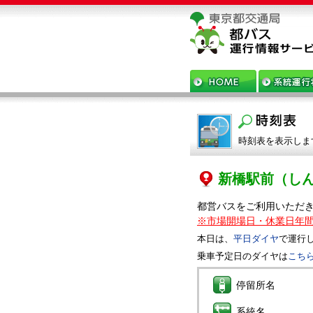
時刻表を表示しま
新橋駅前
（し
都営バスをご利用いただ
※市場開場日・休業日年
本日は、
平日ダイヤ
で運行
乗車予定日のダイヤは
こち
停留所名
系統名