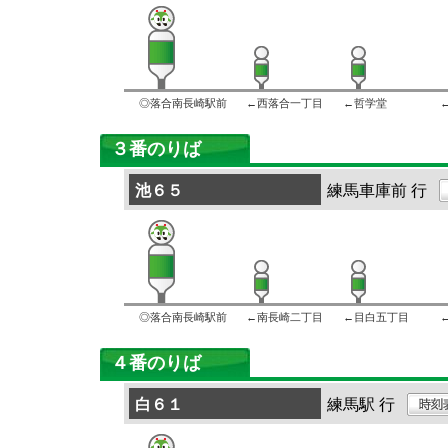
◎落合南長崎駅前
←西落合一丁目
←哲学堂
３番のりば
池６５
練馬車庫前 行
◎落合南長崎駅前
←南長崎二丁目
←目白五丁目
４番のりば
白６１
練馬駅 行