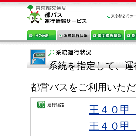
東京都公式ホ
系統を指定して、運
都営バスをご利用いた
運行経路
王４０甲
王４０甲