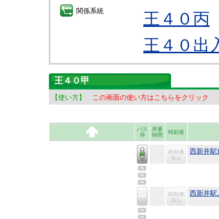
関係系統
王４０丙
王４０出
王４０甲
【使い方】
この画面の使い方はこちらをクリック
バス
所要
時刻表
停
時間
西新井駅
西新井駅