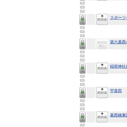
スポーツ
第六葛西
稲荷神社
宇喜田
葛西橋東