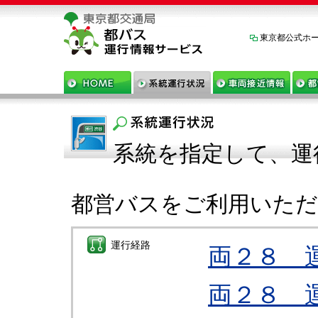
東京都公式ホ
系統を指定して、運
都営バスをご利用いた
運行経路
両２８ 
両２８ 