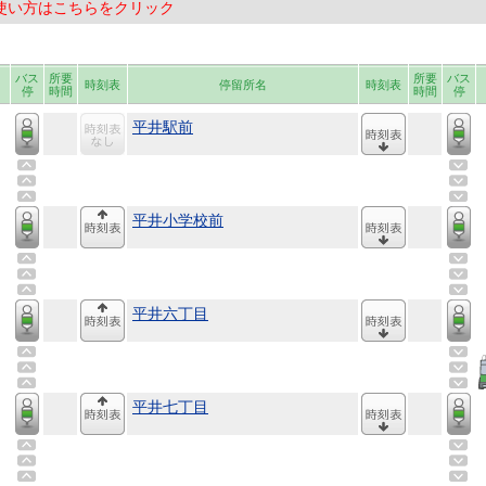
使い方はこちらをクリック
バス
所要
所要
バス
時刻表
停留所名
時刻表
停
時間
時間
停
平井駅前
平井小学校前
平井六丁目
平井七丁目