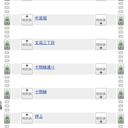
中居堀
文花三丁目
十間橋通り
十間橋
押上