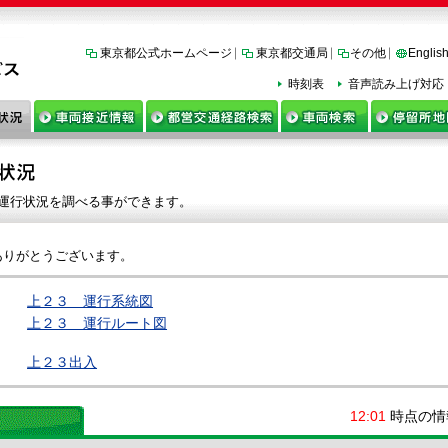
東京都公式ホームページ
東京都交通局
その他
Englis
時刻表
音声読み上げ対応
運行状況を調べる事ができます。
ありがとうございます。
上２３ 運行系統図
上２３ 運行ルート図
上２３出入
12:01
時点の情