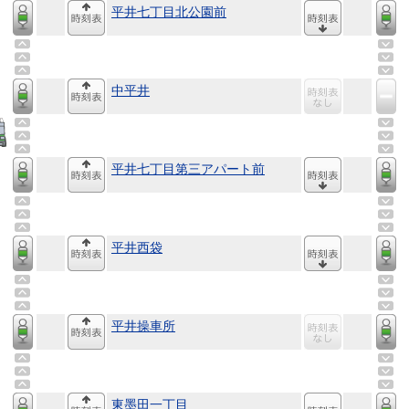
平井七丁目北公園前
中平井
平井七丁目第三アパート前
平井西袋
平井操車所
東墨田一丁目