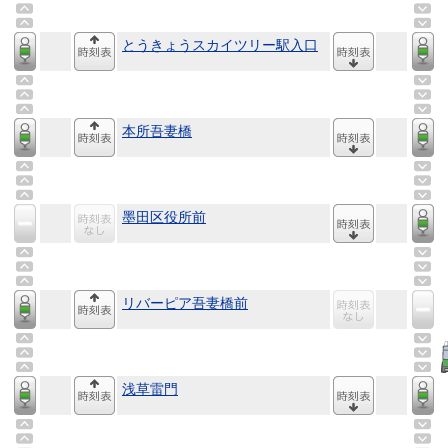
とうきょうスカイツリー駅入口
本所吾妻橋
墨田区役所前
リバーピア吾妻橋前
浅草雷門