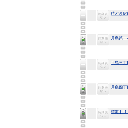
勝どき駅
月島第一
月島三丁
月島四丁
晴海トリ