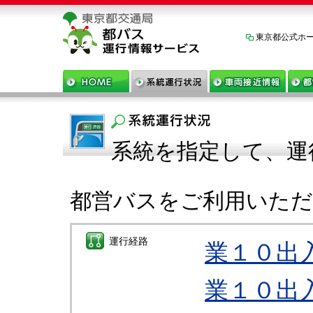
東京都公式ホ
系統を指定して、運
都営バスをご利用いた
運行経路
業１０出
業１０出