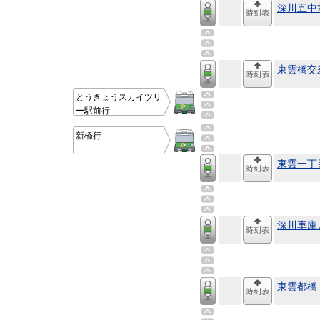
深川五中
東雲橋交
とうきょうスカイツリ
ー駅前行
新橋行
東雲一丁
深川車庫
東雲都橋