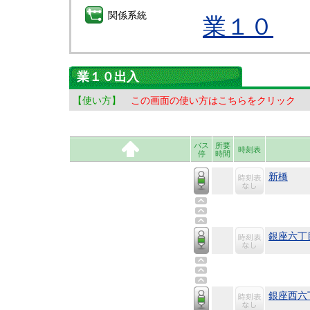
関係系統
業１０
業１０出入
【使い方】
この画面の使い方はこちらをクリック
バス
所要
時刻表
停
時間
新橋
銀座六丁
銀座西六